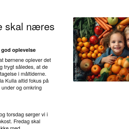
e skal næres
n god oplevelse
t, at børnene oplever det
g trygt således, at de
agelse i måltiderne.
la Kulla altid fokus på
 under og omkring
g torsdag sørger vi i
rokost. Fredag skal
akke med.