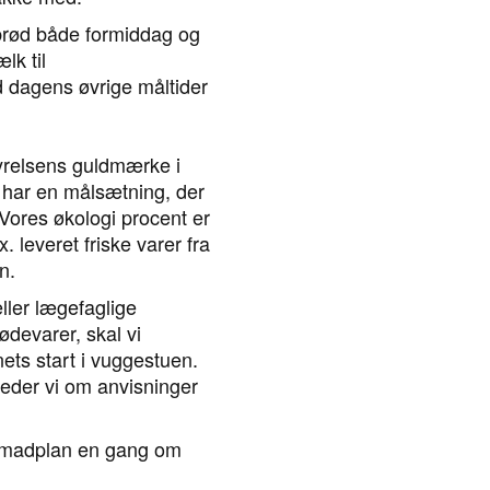
 brød både formiddag og
lk til
d dagens øvrige måltider
tyrelsens guldmærke i
i har en målsætning, der
 Vores økologi procent er
x. leveret friske varer fra
n.
eller lægefaglige
ødevarer, skal vi
ets start i vuggestuen.
beder vi om anvisninger
 madplan en gang om