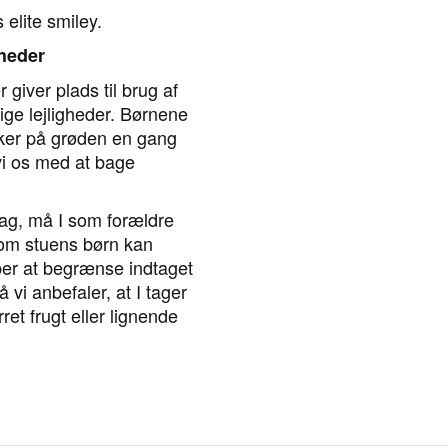
 elite smiley.
gheder
r giver plads til brug af
ge lejligheder. Børnene
ker på grøden en gang
 vi os med at bage
ag, må I som forældre
om stuens børn kan
ber at begrænse indtaget
 vi anbefaler, at I tager
rret frugt eller lignende