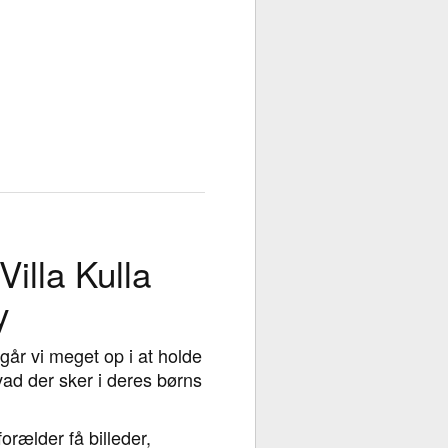
illa Kulla
y
 går vi meget op i at holde
ad der sker i deres børns
rælder få billeder,