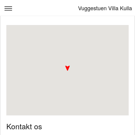
Vuggestuen Villa Kulla
Mad
Personale
Børn & Læring
Om os
Kontakt, venteliste
FAQ til Villa Kulla
Log ind
Kontakt os