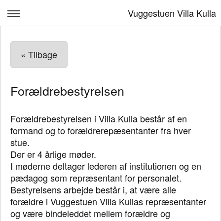
Vuggestuen Villa Kulla
Mad
« Tilbage
Personale
Børn & Læring
Forældrebestyrelsen
Om os
Forældrebestyrelsen i Villa Kulla består af en
Kontakt, venteliste
formand og to forældrerepæsentanter fra hver
stue.
FAQ til Villa Kulla
Der er 4 årlige møder.
Log ind
I møderne deltager lederen af institutionen og en
pædagog som repræsentant for personalet.
Bestyrelsens arbejde består i, at være alle
forældre i Vuggestuen Villa Kullas repræsentanter
og være bindeleddet mellem forældre og